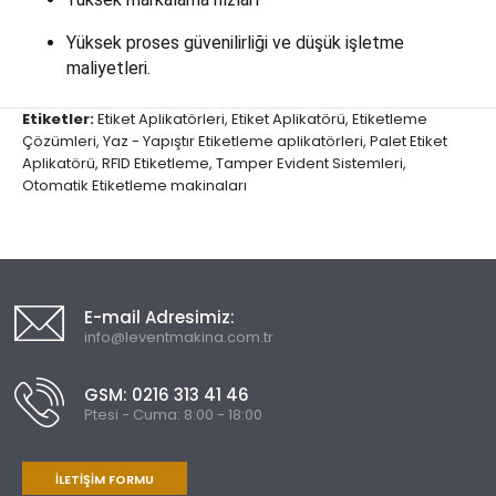
Yüksek proses güvenilirliği ve düşük işletme
maliyetleri.
Etiketler:
Etiket Aplikatörleri
,
Etiket Aplikatörü
,
Etiketleme
Çözümleri
,
Yaz - Yapıştır Etiketleme aplikatörleri
,
Palet Etiket
Aplikatörü
,
RFID Etiketleme
,
Tamper Evident Sistemleri
,
Otomatik Etiketleme makinaları
E-mail Adresimiz:
info@leventmakina.com.tr
GSM: 0216 313 41 46
Ptesi - Cuma: 8:00 - 18:00
İLETIŞIM FORMU