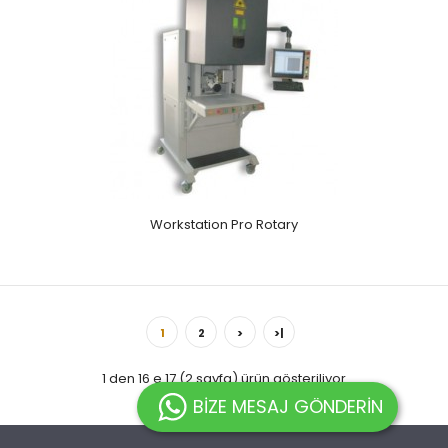
Workstation Pro Rotary
1
2
>
>|
1 den 16 e 17 (2 sayfa) ürün gösteriliyor
BİZE MESAJ GÖNDERİN