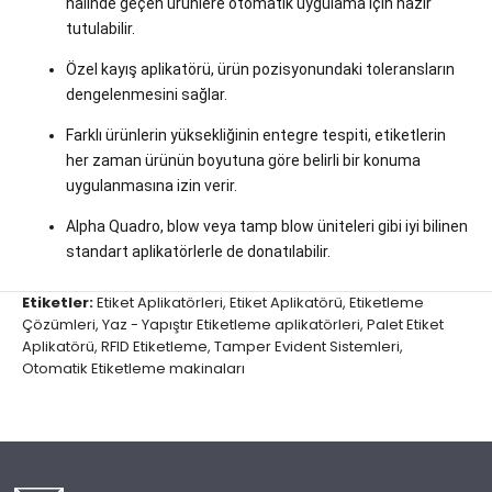
halinde geçen ürünlere otomatik uygulama için hazır
tutulabilir.
Özel kayış aplikatörü, ürün pozisyonundaki toleransların
dengelenmesini sağlar.
Farklı ürünlerin yüksekliğinin entegre tespiti, etiketlerin
her zaman ürünün boyutuna göre belirli bir konuma
uygulanmasına izin verir.
Alpha Quadro, blow veya tamp blow üniteleri gibi iyi bilinen
standart aplikatörlerle de donatılabilir.
Etiketler:
Etiket Aplikatörleri
,
Etiket Aplikatörü
,
Etiketleme
Çözümleri
,
Yaz - Yapıştır Etiketleme aplikatörleri
,
Palet Etiket
Aplikatörü
,
RFID Etiketleme
,
Tamper Evident Sistemleri
,
Otomatik Etiketleme makinaları