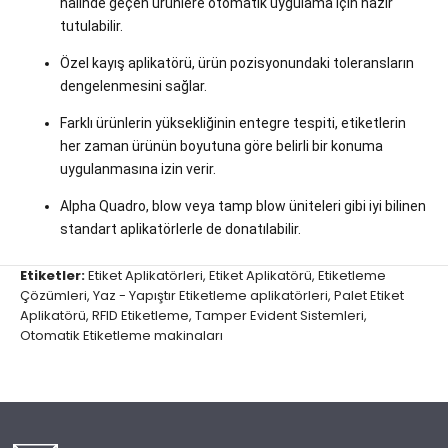
halinde geçen ürünlere otomatik uygulama için hazır
tutulabilir.
Özel kayış aplikatörü, ürün pozisyonundaki toleransların
dengelenmesini sağlar.
Farklı ürünlerin yüksekliğinin entegre tespiti, etiketlerin
her zaman ürünün boyutuna göre belirli bir konuma
uygulanmasına izin verir.
Alpha Quadro, blow veya tamp blow üniteleri gibi iyi bilinen
standart aplikatörlerle de donatılabilir.
Etiketler:
Etiket Aplikatörleri
,
Etiket Aplikatörü
,
Etiketleme
Çözümleri
,
Yaz - Yapıştır Etiketleme aplikatörleri
,
Palet Etiket
Aplikatörü
,
RFID Etiketleme
,
Tamper Evident Sistemleri
,
Otomatik Etiketleme makinaları